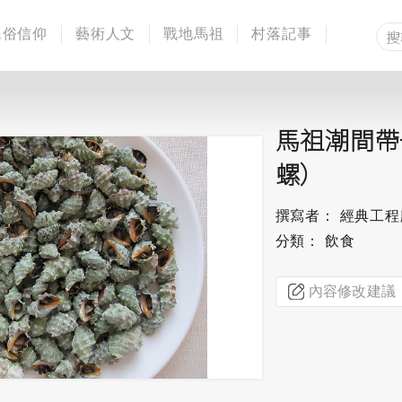
民俗信仰
藝術人文
戰地馬祖
村落記事
馬祖潮間帶
螺）
撰寫者： 經典工
分類： 飲食
內容修改建議