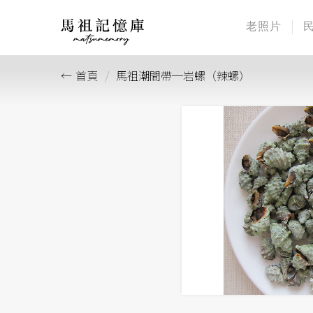
老照片
首頁
馬祖潮間帶─岩螺（辣螺）