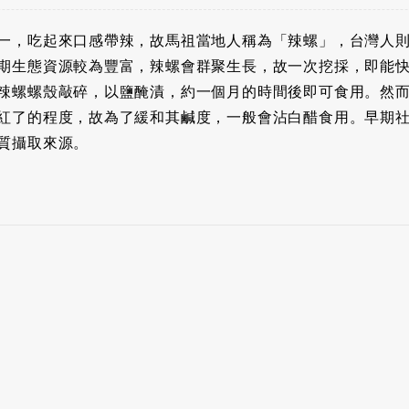
一，吃起來口感帶辣，故馬祖當地人稱為「辣螺」，台灣人
期生態資源較為豐富，辣螺會群聚生長，故一次挖採，即能
辣螺螺殼敲碎，以鹽醃漬，約一個月的時間後即可食用。然
紅了的程度，故為了緩和其鹹度，一般會沾白醋食用。早期
質攝取來源。