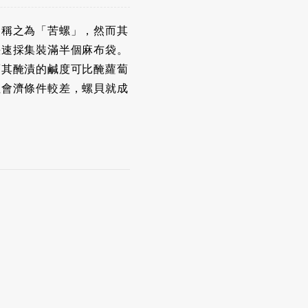
則稱之為「苦螺」，然而其
快速採集裝滿半個麻布袋。
而其醃漬的鹹度可比醃蘿蔔
社會濟條件較差，螺貝就成