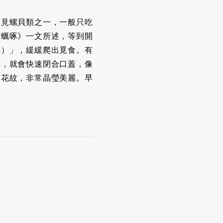
常見螺貝類之一，一般只吃
的蠣啄》一文所述，等到開
螺）」，緩緩爬出覓食。有
異，就會快速閉合口蓋，像
的花紋，非常晶瑩美麗。早