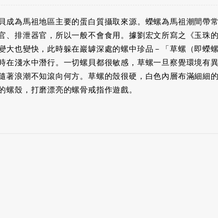
貝成為馬祖地區主要的蛋白質攝取來源。蠑螺為馬祖潮間帶
官、排泄器官，所以一般不會食用。據劉宏文所寫之《玉珠
變大也變快，此時躲在巖罅深處的螺中珍品－「草螺（即蠑
時在淺水中潛行。一切螺貝都很敏感，草螺一旦察覺環境有
隨著浪潮不知滾向何方。草螺的殼很硬，白色內層布滿細細
的螺殼，打磨漂亮的螺骨戒指作遊戲。