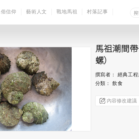
民俗信仰
藝術人文
戰地馬祖
村落記事
馬祖潮間帶
螺）
撰寫者： 經典工
分類： 飲食
內容修改建議