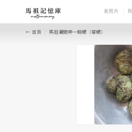
老照片
首頁
馬祖潮間帶─蠑螺（草螺）