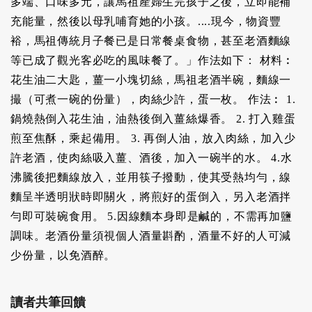
多端、口味多元，讓馬祖產婦生完孩子之後，立即能補
充能量，然後以母乳哺育她的小孩。....現今，物資豐
裕，馬祖傳統月子餐已是日常餐桌食物，甚至老酒麵線
等已成了觀光客必吃的風味餐了。」作法如下： 材料︰
花生油二大匙，薑一小塊切絲，馬祖老酒半碗，麵線一
撮（可煮一碗的份量），肉絲少許，蛋一枚。 作法︰ 1.
鍋燒熱倒入花生油，油熱後倒入薑絲爆香。 2. 打入雞蛋
煎至焦酥，乘起備用。 3. 再倒人油，放入肉絲，加入少
許老酒，使肉絲吸入薑、酒後，加入一碗半的水。 4.水
沸騰後把麵線放入，並用筷子撥動，使其受熱均勻，線
麵呈半透明狀時即關火，將煎好的蛋倒入，另入老酒拌
勻即可裝碗食用。 5.因線麵本身即是鹹的，不需再加鹽
調味。老酒份量須視個人酒量斟酌，酒量不好的人可減
少份量，以免酒醉。
讀者共筆回饋