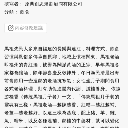
撰寫者： 原典創思規劃顧問有限公司
分類： 飲食
內容修改建議
馬祖先民大多來自福建的長樂與連江，料理方式、飲食
習慣與風俗多傳承自原鄉，地域上慣稱閩東。馬祖老酒
即福州的青紅酒，被譽為閩派黃酒的正宗。早年馬祖各
家都會釀酒，除年節喜慶及敬神外，冬日漁民清晨出海
前會飲用一壺溫熱的老酒抗寒氣；女性坐月子期間食用
各式老酒料理，則有助促進體內代謝、滋補養身。 依據
游桂香《傳統馬祖月子餐》一文，「傳統馬祖月子餐的
靈魂有三樣︰馬祖老酒—越陳越香、紅糟—越紅越補、
老薑—越老越好。以這三樣為基底，配上豬、羊、雞、
魚、糯米，以及各種溫補、熱補的中藥材，就可以變化