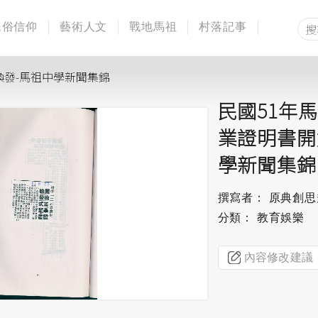
民俗信仰
藝術人文
戰地馬祖
村落記事
換發-馬祖中學新聞集錦
民國51年
業證明書開
學新聞集錦
撰寫者： 原典創
分類： 教育娛樂
內容修改建議