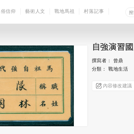
民俗信仰
藝術人文
戰地馬祖
村落記事
自強演習國
撰寫者： 曾鼎
分類： 戰地生活
內容修改建議