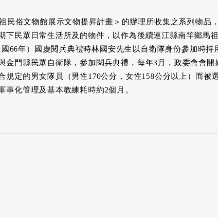
＜馬祖民俗文物館展示文物提昇計畫＞的辦理所收集之系列物品
期下民眾日常生活所及的物件，以作為後續連江縣南竿鄉馬
（民國66年）國慶閱兵典禮時林國安先生以自衛隊身份參加時持用
與金門縣民眾自衛隊，參加閱兵典禮，每年3月，政委會會開
合規定的男女隊員（男性170公分，女性158公分以上）而被
軍事化管理及基本教練耗時約2個月。