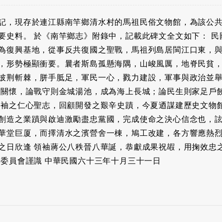
記，現存於連江縣南竿鄉清水村的馬祖民俗文物館，為該公
要史料。 於《南竿鄉志》附錄中，記載此碑文全文如下： 民
為復興基地，從事反共復國之聖戰，馬祖列島居閩江口東，
，形勢極顯衝要。曩者斯島孤懸海隅，山峻風厲，地脊民貧
披荆斬棘，胼手胝足，軍民一心，戮力建設，軍事與政治並
愛關懷，論戰守則金城湯池，成為海上長城；論民生則家足戶
領袖之仁心聖志，回顧開發之艱辛史蹟，今夏迺謀建歷史文物
創造之業蹟與啟迪激勵盡忠黨國，完成使命之決心信念也，
華堂巨厦，而擇清水之濱營舍一棟，鳩工改建，各方響應熱
之日欣逢 領袖蔣公八秩晉八華誕，恭獻成果祝嘏，用掬效忠
備委員會謹識 中華民國六十三年十月三十一日