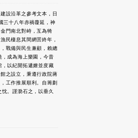
共建設沿革之參考文本，日
國三十八年赤禍蘉延，神
與金門南北對峙，互為犄
，漁民棲息其間網罟終年，
舉，戰備與民生兼顧，賴總
饒，成為海上樂園，今昔
館，以紀開拓遞嬗並庋藏
詃館之設立，秉遵行政院蔣
烈，工作推展順利。自籌劃
之忱。謹泐石之，以垂久