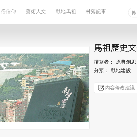
民俗信仰
藝術人文
戰地馬祖
村落記事
馬祖歷史文
撰寫者： 原典創
分類： 戰地建設
內容修改建議