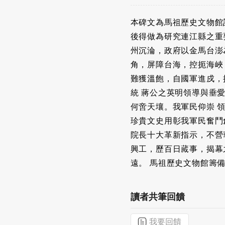
本碑文為馬祖歷史文物館
後得做為研究連江縣之重
州沉淪，政府以金馬台澎
角，屏障台海，控扼海峽
難獲溫飽，自國軍進戍，
統 蔣公之英明領導與垂
何啻天壤。我軍民仰崇 
珍貴文史用彰我軍民奮鬥
院長十大革新指示，不營
興工，歷百日蕆事，揭幕
遠。 馬祖歷史文物館籌
讀者共筆回饋
我要回饋