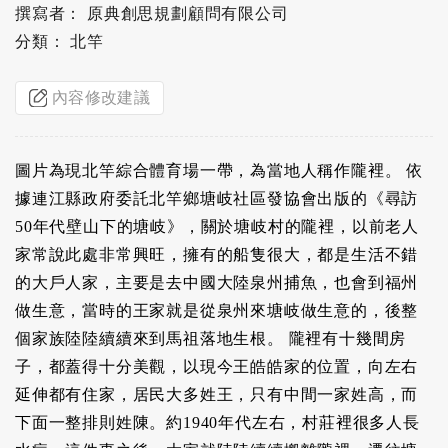
撰寫者： 原典創思規劃顧問有限公司
分類： 北竿
內容修改建議
圖片為現北竿綜合體育場一帶，為當地人稱作隴裡。 依
據連江縣政府委託北竿鄉塘岐社區發協會出版的《尋訪
50年代壁山下的塘岐》，關於塘岐村的隴裡，以前老人
家常說此處非常興旺，擁有的船隻很大，都是生活不錯
的大戶人家，主要是去中國大陸泉州捕魚，也會到福州
做生意，當時的王家就是從泉州來塘岐做生意的，後整
個家族陸陸續續來到馬祖落地生根。 隴裡有十幾間房
子，都蓋得十分美觀，以現今王皓皓家的位置，向左右
延伸都有住家，居民大多姓王，只有中間一家姓高，而
下面一整排則姓陳。約1940年代左右，村莊裡很多人長