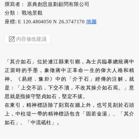
撰寫者： 原典創思規劃顧問有限公司
分類： 戰地景觀
座標: E 120.4804050 N 26.3747170
地圖
內容修改建議
「其介如石」位於連江縣東引鄉，為士兵臨摹總統蔣中
正當時的手墨，象徵蔣中正革命一生的偉大人格和精
神。《易經．豫卦》中的「介于石」經傳的注解，就
是：「上交不諂，下交不瀆，不改其操介如石焉。」意
思就是指操守堅貞如石，堅定不拔。
在東引，精神標語除了刻寫在牆上外，也可見刻於石頭
上，中柱堤一帶的精神標語包含「固若金湯」、「其介
如石」、「中流砥柱」。