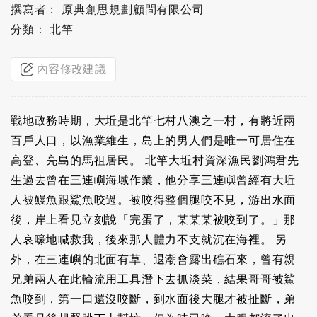
撰寫者： 原典創思規劃顧問有限公司
分類： 北竿
內容修改建議
戰地政務時期，大坵是北竿七村八澳之一村，有將近兩
百戶人口，以漁業維生，島上的男人們是唯一可居住在
高登、亮島的馬祖居民。 北竿大坵村資深漁民劉鴻君先
生過去曾在三連嶼海域作業，他分享三連嶼曾經有大坵
人被鰻魚跟鯊魚咬過。被咬得整個腿咬不見，游出水面
後，岸上看見立刻說「完蛋了，某某某被咬到了。」那
人哀嚎地喊救我，後來那人體力不支就沉在海裡。 另
外，在三連嶼的北面有草、退潮會露出礁石來，曾有親
兄弟兩人在此輪流用工具潛下去抓淡菜，結果哥哥被鯊
魚咬到，第一口還沒咬斷，到水面後大腿才被扯斷，弟