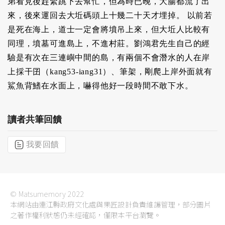
弟看見後趕緊跳下去幫忙，但為時已晚，大腸都流了出
來，後來運回去大坵碼頭上十幾二十天才埋掉。 以前若
是死在海上，道士一定會將墳吊上來，但大坵人比較有
同理，墳墓可進島上，不進村莊。劉鴻君先生自己的經
驗是有次在三連嶼中間的島，有兩個不會潛水的人在岸
上採干囝（kang53-iang31）、筆架，剛爬上岸外面就有
鯊魚背鰭在水面上，嚇得他好一段時間不敢下水。
讀者共筆回饋
我要回饋
© Matsumemory 2022
本網站由連江縣政府文化處與果匠設計負責維護管理，部分圖片
之著作權利狀態仍未經確認，僅限本平台瀏覽。