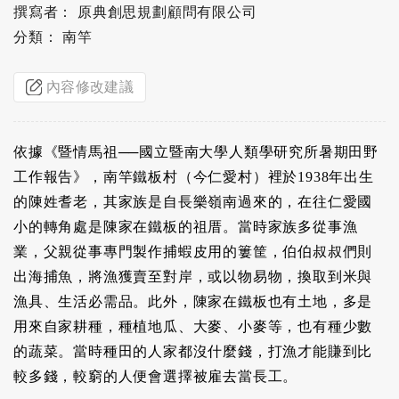
撰寫者： 原典創思規劃顧問有限公司
分類： 南竿
內容修改建議
依據《暨情馬祖──國立暨南大學人類學研究所暑期田野
工作報告》，南竿鐵板村（今仁愛村）裡於1938年出生
的陳姓耆老，其家族是自長樂嶺南過來的，在往仁愛國
小的轉角處是陳家在鐵板的祖厝。當時家族多從事漁
業，父親從事專門製作捕蝦皮用的簍筐，伯伯叔叔們則
出海捕魚，將漁獲賣至對岸，或以物易物，換取到米與
漁具、生活必需品。此外，陳家在鐵板也有土地，多是
用來自家耕種，種植地瓜、大麥、小麥等，也有種少數
的蔬菜。當時種田的人家都沒什麼錢，打漁才能賺到比
較多錢，較窮的人便會選擇被雇去當長工。