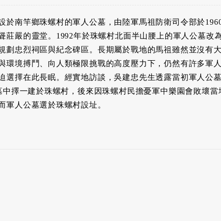
設於南竿鄉珠螺村的軍人公墓，由陸軍馬祖防衛司令部於196
聳莊嚴的靈堂。1992年於珠螺村北面半山腰上的軍人公墓改
規劃忠烈祠區與紀念碑區。長期屬於戰地的馬祖雖然並沒有
與環境搏鬥、向人類極限挑戰的高度壓力下，仍然有許多軍
迫選擇在此長眠。經實地訪談，吳建忠先生透露當初軍人公
公墓中擇一建於珠螺村，後來因珠螺村民擔憂軍中樂園會敗壞當
而軍人公墓選於珠螺村設址。