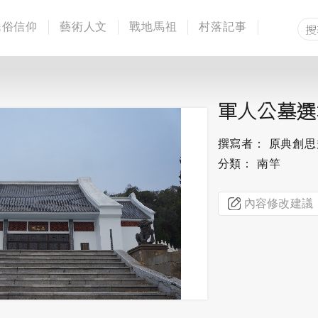
民俗信仰
藝術人文
戰地馬祖
村落記事
軍人公墓選
撰寫者： 原典創
分類： 南竿
內容修改建議