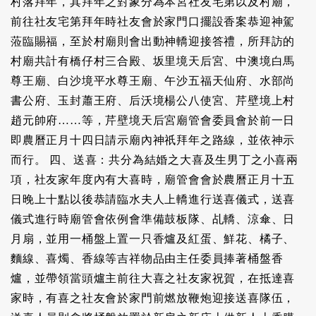
村落拜年，其拜年之對象分為本宮社友宅第以及村廟，
前往社友宅第拜年時社友會於家門口擺設香案恭迎神駕
蒞臨賜福，至於村廟則會出動神轎迎接答禮，所拜訪的
村廟共計有橋仔村三合殿、坂里境天后宮、中澳境白馬
尊王廟、白沙境平水尊王廟、午沙五福天仙府、水部尚
書公府、玉封蕭王府、后沃境楊公八使宮、芹壁境上村
趙元帥府……等，芹壁境天后宮廟管會委員會於前一日
即農曆正月十四日請示廟內神祇拜年之路線，並依神示
而行。 四、送喜：共分為結婚之大喜及生男丁之小喜兩
項，社友家年度內有大喜時，廟管會會於農曆正月十五
日晚上十點以後恭請臨水夫人上轎進行送喜儀式，送喜
儀式進行時廟管會依例會準備鼓板隊、乩轎、涼傘、日
月扇，並用一桶盤上置一只香爐及紅蛋、鮮花、橘子、
麵線、喜燭、香線等吉祥物品由主任委員捧著桶盤香
爐，並帶領當頭爐主前往大喜之社友家祝賀，在抵達喜
家時，有喜之社友會於家門前燃放鞭炮迎接送喜隊伍，