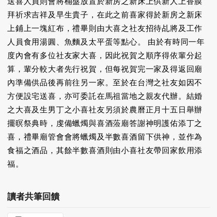
送喜人員則會將桶盤放置於新房之新床上供新人上香膜
拜祈求吉祥及早生貴子，在此之前喜家得於新房之新床
上鋪上一塊紅布，禮畢則由大喜之社友招待乩將及工作
人員食用湯圓、魚麵及太平蛋等點心。 由於有時同一年
度內會有多位社友家大喜，因此祝賀之順序得依輩分起
算，輩分較大者先行祝賀，但每祝賀完一家及得返回廟
內準備供品後再前往另一家。至於在台灣之社友如因不
方便設宅送喜，亦可委託在馬祖當地之親友代辦。結婚
之大喜及生男丁之小喜社友另須於農曆正月十五日舉辦
擺暝祭典時，虔備蠟燭與喜酒蒞廟答謝神明護佑添丁之
喜，禮畢廟管會會將蠟燭及半數喜酒留下供神，並作為
食福之酒品，其餘半數喜酒則由小喜社友帶回家飲用添
福。
讀者共筆回饋