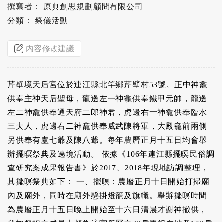
撰寫者： 原典創思規劃顧問有限公司
分類： 祭儀活動
內容修改建議
芹壁境天后宮位於連江縣北竿鄉芹壁村53號。正中神龕
供奉主神天后聖母，龍邊左一神龕供奉鐵甲元帥，龍邊
左二神龕供奉通天府二郎神君，虎邊右一神龕供奉臨水
三夫人，虎邊右二神龕供奉威武陳將軍，大殿龕前兩側
另供奉有盧七爺及陳八爺。每年農曆正月十五日均會舉
辦擺暝祭典及遶境活動。 依據《106年連江縣擺暝民俗調
查研究案成果報告書》於2017、2018年現地訪調整理，
其擺暝祭典如下： 一、擺暝：農曆正月十日開始打掃廟
內及廟外，同時在廟外懸掛燈籠及旗幟。舉辦擺暝時間
為農曆正月十五日晚上開始至十六日清晨才謝神撤供，