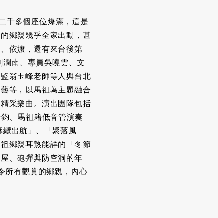
，二千多個座位爆滿，這是
地的鄉親幾乎全家出動，甚
公、依嬤，還有來台後第
劉潤南、專員吳曉雲、文
總監翁玉峰老師等人與台北
哲藝等，以馬祖為主題融合
的精采樂曲。演出團隊包括
培鈞、馬祖籍低音管演奏
麻纜出航」、「聚落風
馬祖鄉親耳熟能詳的「冬節
石屋、砲彈與防空洞的年
令所有觀賞的鄉親，內心