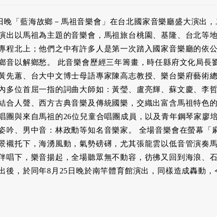
8月6日晚「藍海故鄉－馬祖音樂會」在台北國家音樂廳盛大演出
演出以馬祖為主題的音樂會，馬祖旅台桃園、基隆、台北等
專程北上；他們之中有許多人是第一次踏入國家音樂廳的依
鄉音以解鄉愁。 此音樂會歷經三年籌畫，時任縣府文化局長
黃先蕙、台大中文博士母語專家陳高志教授、樂台樂府藝術
內多位首屈一指的詞曲大師如：黃瑩、盧亮輝、蘇文慶、李
結合人聲、西方古典音樂及傳統國樂，交織出富含馬祖特色
唱團與來自馬祖的26位兒童合唱團成員，以及青年鋼琴家廖
姿吟、男中音：林政勳等知名音樂家。 全場音樂會在螢幕「
景襯托下，海湧風動，氣勢磅礡，尤其張龍雲以低音管演奏
伴唱下，樂音揚起，全場聽眾無不動容，彷彿又回到海浪、
出後，於同年8月25日晚於南竿體育館演出，同樣造成轟動，