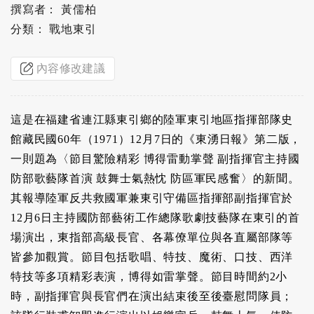
撰寫者： 黃儒柏
分類： 戰地東引
內容修改建議
這是在福建省連江縣東引鄉的陸軍東引地區指揮部隊史
館藏民國60年（1971）12月7日的《東湧日報》第二版，
一則題為〈節目驚險精彩 博得雷動掌聲 副指揮官主持國
防部歌藝隊首演 鼓舞士氣熱忱 防區軍民感奮〉的新聞。
其報導陸軍反共救國軍兼東引守備區指揮部副指揮官於
12月6日主持國防部藝術工作總隊歌劇技藝隊在東引的首
場演出，東指部高級長官、各幕僚單位與各直屬部隊等
皆參加觀賞。節目包括歌唱、特技、魔術、口技、西洋
特技等多項精彩表演，博得如雷掌聲。節目時間約2小
時，副指揮官與長官們在演出結束後至後臺慰問隊員；