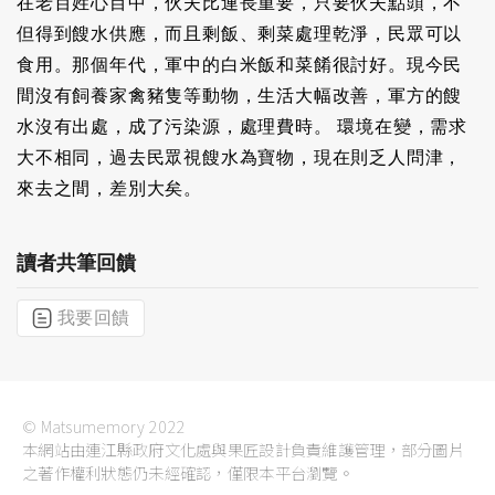
在老百姓心目中，伙夫比連長重要，只要伙夫點頭，不
但得到餿水供應，而且剩飯、剩菜處理乾淨，民眾可以
食用。那個年代，軍中的白米飯和菜餚很討好。現今民
間沒有飼養家禽豬隻等動物，生活大幅改善，軍方的餿
水沒有出處，成了污染源，處理費時。 環境在變，需求
大不相同，過去民眾視餿水為寶物，現在則乏人問津，
來去之間，差別大矣。
讀者共筆回饋
我要回饋
© Matsumemory 2022
本網站由連江縣政府文化處與果匠設計負責維護管理，部分圖片
之著作權利狀態仍未經確認，僅限本平台瀏覽。