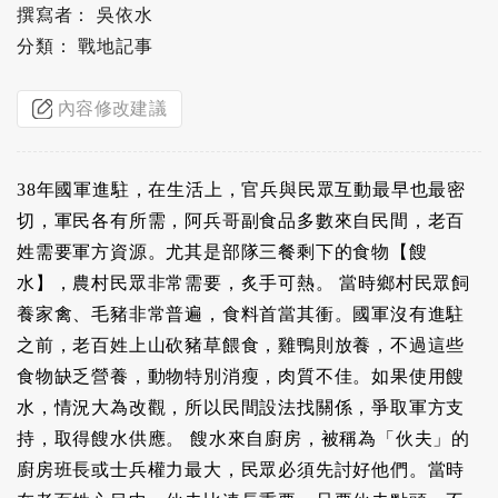
撰寫者： 吳依水
分類： 戰地記事
內容修改建議
38年國軍進駐，在生活上，官兵與民眾互動最早也最密
切，軍民各有所需，阿兵哥副食品多數來自民間，老百
姓需要軍方資源。尤其是部隊三餐剩下的食物【餿
水】，農村民眾非常需要，炙手可熱。 當時鄉村民眾飼
養家禽、毛豬非常普遍，食料首當其衝。國軍沒有進駐
之前，老百姓上山砍豬草餵食，雞鴨則放養，不過這些
食物缺乏營養，動物特別消瘦，肉質不佳。如果使用餿
水，情況大為改觀，所以民間設法找關係，爭取軍方支
持，取得餿水供應。 餿水來自廚房，被稱為「伙夫」的
廚房班長或士兵權力最大，民眾必須先討好他們。當時