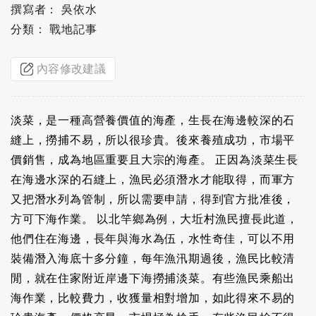
撰寫者： 吳依水
分類： 戰地記事
內容修改建議
淡菜，是一種高營養價值的海產，生長在海邊較深的石
縫上，撈捕不易，所以很珍貴。後來養殖成功，市場平
價銷售，成為地區重要且大宗的海產。 正因為淡菜生長
在海邊水深的石縫上，漁民必須潛水才能取得，而軍方
又把潛水列為管制，所以需要申請，得到官方批准後，
方可下海作業。 以北竿鄉為例，大坵村漁民擅長此道，
他們住在海邊，長年與海水為伍，水性奇佳，可以不用
裝備潛入海底十多分鐘，每年漁汛期過後，漁民比較清
閒，就在住家附近岸邊下海撈捕淡菜。有些漁民乘船出
海作業，比較費力，收獲量相對增加，如此得來不易的