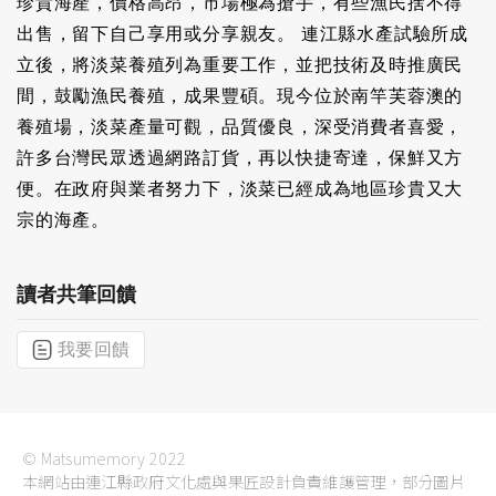
珍貴海產，價格高昂，市場極為搶手，有些漁民捨不得
出售，留下自己享用或分享親友。 連江縣水產試驗所成
立後，將淡菜養殖列為重要工作，並把技術及時推廣民
間，鼓勵漁民養殖，成果豐碩。現今位於南竿芙蓉澳的
養殖場，淡菜產量可觀，品質優良，深受消費者喜愛，
許多台灣民眾透過網路訂貨，再以快捷寄達，保鮮又方
便。在政府與業者努力下，淡菜已經成為地區珍貴又大
宗的海產。
讀者共筆回饋
我要回饋
© Matsumemory 2022
本網站由連江縣政府文化處與果匠設計負責維護管理，部分圖片