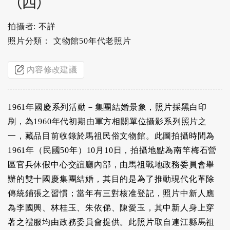
（四）
拍攝者: 不詳
照片分類： 文物館50年代老照片
內容修改建議
1961年國慶系列活動－集團結婚景象，照片採黑白印
刷，為1960年代初期由軍方相關單位攝影系列照片之
一，藏品目前收錄於馬祖民俗文物館。此圖拍攝時間為
1961年（民國50年）10月10日，拍攝地點為南竿梅石營
區官兵休假中心交誼廳內部，由馬祖戰地政務委員會舉
辦的雙十國慶集團結婚，其目的是為了推動現代化革除
傳統鋪張之習慣；當年有三對核准登記，照片中新人應
為李國興、林桂玉、朱依俤、陳愛玉，其中新人身上穿
著之禮服均由政務委員會提供。此照片取自連江縣馬祖