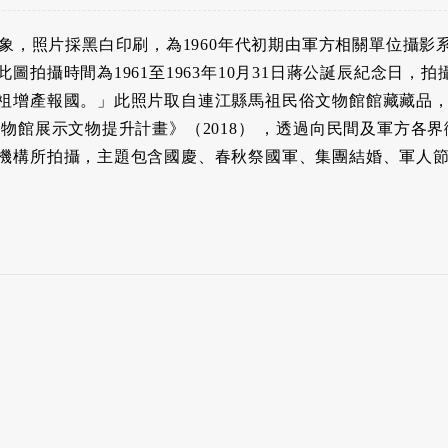
景象，照片採黑白印刷，為1960年代初期由軍方相關單位攝
圖拍攝時間為1961至1963年10月31日蔣公誕辰紀念日，
祖增產報國。」此照片取自連江縣馬祖民俗文物館館藏藏品
文物館展示文物提升計畫》（2018） ，透過向民間及軍方各
機構所拍攝，主題包含國慶、春秋祭國軍、集團結婚、軍人