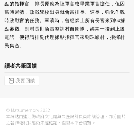
點的指揮官，排長原應為陸軍官校畢業軍官擔任，但因
當時局勢，政戰學校出身就會當排長、連長，強化作戰
時政戰官的任務。軍演時，曾經師上所有長官來到94據
點參觀。副村長則負責整訓村自衛隊，經常一接到上級
電話，便得請排副代理據點指揮官來到珠螺村，指揮村
民集合。
讀者共筆回饋
我要回饋
© Matsumemory 2022
本網站由連江縣政府文化處與果匠設計負責維護管理，部分圖片
之著作權利狀態仍未經確認，僅限本平台瀏覽。