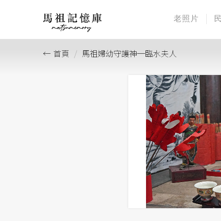
老照片
首頁
馬祖婦幼守護神─臨水夫人