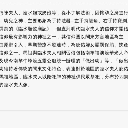
稱陳夫人、臨水嬭或奶娘等，從小了解法術，因懷孕之身進
、幼兒之神，主要形象為手持法器─左手持龍角、右手持寶劍
撰寫的《臨水順懿廟記》，但直到明代臨水夫人的信仰才開
信仰最有影響力的神祉之一，其信仰圈以閩東方言地區為主
由原鄉引入，早期醫療不發達時，為庇佑婦女賜嗣保胎、扶
信仰之一。馬祖與臨水夫人相關習俗包括南竿福澳境華光大
及現今南竿牛峰境五靈公廟統一辦理的「做出幼」等，「做
幼維持著傳統的閩東文化特色，表達對於地區的臨水夫人庇
在馬祖地區，臨水夫人以陪祀神的神祉供民眾祭祀，分布於四鄉
的臨水夫人像。