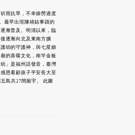
行祈雨抗旱，不幸操勞過度
。最早出現陳靖姑事蹟的
始逐漸普及。明清以來，臨
，後逐漸向北及東南方擴
產護幼的守護神，與七星娘
帝廟的喜碟文化，南竿金板
出幼」是福州語發音，臺灣
佑感恩看顧孩子平安長大至
五島共27間廟宇。 此圖