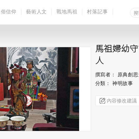
民俗信仰
藝術人文
戰地馬祖
村落記事
馬祖婦幼守
人
撰寫者： 原典創
分類： 神明故事
內容修改建議