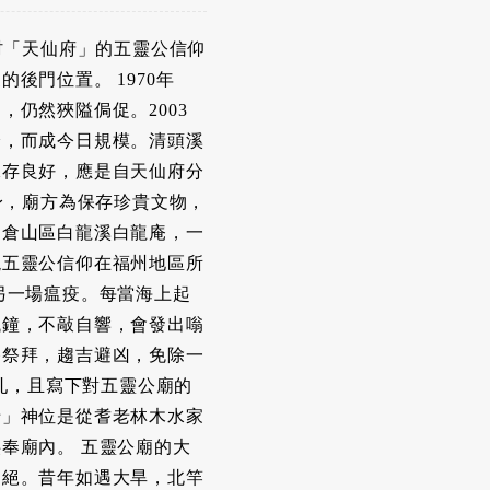
村「天仙府」的五靈公信仰
後門位置。 1970年
仍然狹隘侷促。2003
身，而成今日規模。清頭溪
保存良好，應是自天仙府分
身，廟方為保存珍貴文物，
州倉山區白龍溪白龍庵，一
現五靈公信仰在福州地區所
另一場瘟疫。每當海上起
鐵鐘，不敲自響，會發出嗡
香祭拜，趨吉避凶，免除一
上乩，且寫下對五靈公廟的
母」神位是從耆老林木水家
奉廟內。 五靈公廟的大
不絕。昔年如遇大旱，北竿