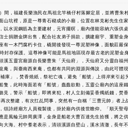
0年）間，福建長樂漁民在馬祖北竿橋仔村落腳定居，並將曹朱
面山坑裡，原是一尊青石砌成的小廟，位置在林克彬先生住家的
，以水泥鋼筋為主要建材，元宵擺暝，廟內僅能容納六張供桌，
信士捐贈金牌出售，配合社友弟子捐款，擴建廟宇、重塑金
座有一木門腐朽卡住，橇開後發現一尊泥塑神像，面貌莊嚴
整建時封存保護。這尊神像可能是馬祖地區現存最古老的泥塑金
頭溪五靈宮廟源自長樂曹朱「天仙府」，天仙府又分靈自福
龍庵，與臺南西來庵，也都有共同的淵源與傳說，由此可體
「補庫」，焚香燒紙，祭祀亡魂，避免「船號」上得岸來引起
船隻，此時海面若有「船號」蠢蠢欲動，五靈公廟內的這座
聽見，警示「船號」即將來犯，村人立刻備妥香燭紙錢，焚
靈公廟再次整建，有次扛乩問事，突然有一自稱「三曹元帥」者
，頌詩經廟方人員複製後，掛於廟內供後世瞻仰。「順天聖
應是風輪元帥周廣澤，金身是船老大曹百達先生拾獲，將之供
向大海。村中耆老表示，清頭溪源自壁山，溪水清澈，長年