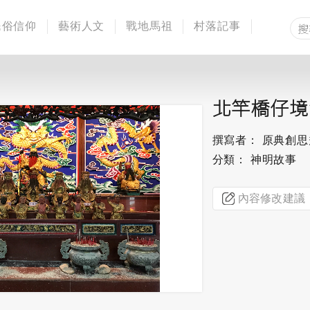
民俗信仰
藝術人文
戰地馬祖
村落記事
北竿橋仔境
撰寫者： 原典創
分類： 神明故事
內容修改建議