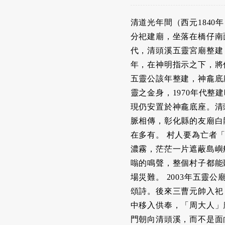
清道光年間（西元184
分祀建廟，坐落在橋仔南
代，清頭溪五靈宮廟整建
年，在神明指示之下，將
五靈公該年整建，神龕底
靈之金身，1970年代
現仍安置於神龕底座。清
脈相傳，彰化縣的友廟白
在多有。 村人要為亡者
濃霧，茫茫一片遮蔽島嶼
嗡的鳴聲，整個村子都能
場災難。 2003年五
頌詩。後來三曹元帥入祀
中移入供奉，「周大人」
門朝向清頭溪，而不是面