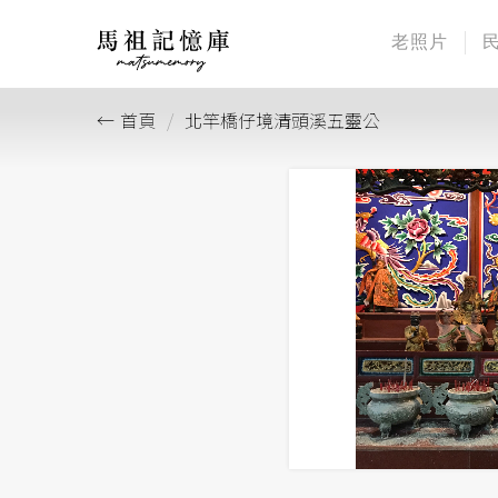
老照片
首頁
北竿橋仔境清頭溪五靈公