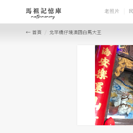
老照片
首頁
北竿橋仔境澳囝白馬大王