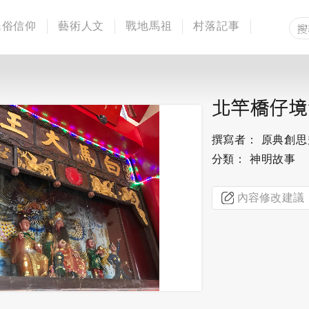
民俗信仰
藝術人文
戰地馬祖
村落記事
北竿橋仔境
撰寫者： 原典創
分類： 神明故事
內容修改建議