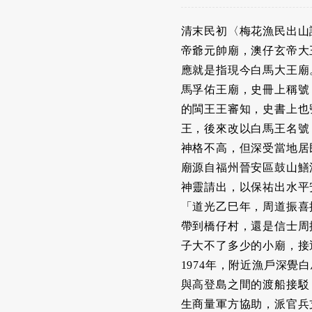
清末民初〈梅花漁民出山
帝爺元帥廟，澳仔玄帝大
應就是指現今白馬大王廟
馬孚佑王廟，史冊上稱號
的閩王王審知，史書上也
王，後來改以白馬王名號
神格不高，但深受當地居
廟源自福州晉安區鼓山鱔
神靈請出，以保祐出水平
「道光乙巳年，周道振喜
帶到橋仔村，還是信士周
子大不了多少的小廟，接
1974年，附近漁戶深
與高登島之間的渡船接駁
生商量軍方協助，派官兵