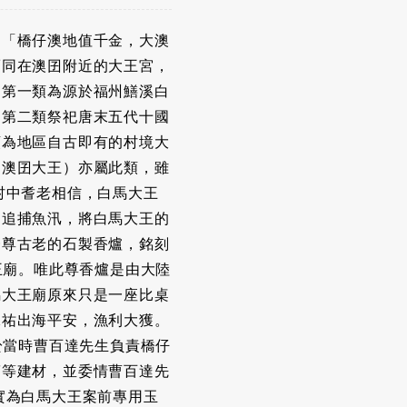
：「橋仔澳地值千金，大澳
而同在澳囝附近的大王宮，
：第一類為源於福州鱔溪白
。第二類祭祀唐末五代十國
類為地區自古即有的村境大
（澳囝大王）亦屬此類，雖
村中耆老相信，白馬大王
，追捕魚汛，將白馬大王的
一尊古老的石製香爐，銘刻
王廟。唯此尊香爐是由大陸
馬大王廟原來只是一座比桌
保祐出海平安，漁利大獲。
於當時曹百達先生負責橋仔
筋等建材，並委情曹百達先
實為白馬大王案前專用玉