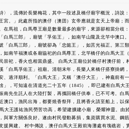
詩〉，流傳於長樂梅花，其中一段述及橋仔廟宇概況，詩說
王宮。」此處所指的澳仔（澳囝）玄帝應就是玄天上帝廟；
。在馬祖，白馬尊王廟是數量最多的廟宇，來源卻相當分歧
「白馬三郎」，廟號「孚佑王」，如南竿山隴及北竿中澳口
號「白馬三郎」，廟號卻為「忠懿王」，如莒光福正。第三
，如南竿福澳或各廟協祀的白馬尊王，北竿橋仔的白馬大王
民崇祀，香火也相當鼎盛。 白馬大王廟位於橋仔村澳仔前，
溪「白馬孚佑王」祖廟。清朝末年，長樂人來橋仔搭寮掛網
安、過洋順利。「白馬大王」又稱「澳仔大王」，神龕前有
捨」，可知遠在清道光二十五年（1845），即已建有白馬大
振南先生託人在大陸打製，再攜回橋仔供奉，已不可考。白
近澳口，漁民出海，都要燒香祭拜，且將香火請至船上，以
覺白馬大王護祐漁民勞苦功高，希望建擴建小廟，榮耀神靈。由
，與軍方關係良好。遂由村民發動募捐，集資購買水泥、鋼
支援興建。 村中傳說，澳仔白馬大王殿前海灘處有塊礁岩，