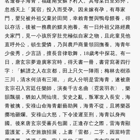
名逢春字海青，福建南安蘇下村人。其母某日至郊外，
忽感天上「翼宿」投入而受孕。因未嫁有孕，有辱家
門，嬰兒被外祖父棄於田間，幸賴青蟹與鴨母餵養，得
以存活，後被一務農的鰥夫抱養。有一日外祖父路經農
夫家門，見一小孩所穿肚兜極似自家之物，且此童見他
直呼外公，頓生愛憐，乃與農戶商量領回撫養。海青年
少俊秀，少言語，擅長音律歌舞，18歲考中探花。有一
日，唐玄宗夢遊廣寒宮時，得天書一冊，書背寫著四行
字：「解譜之人在京都，田上只欠一陣雨；梅林去樹添
三川，清水何須有三湖。」此人分明是雷海青，遂被唐
玄宗召入宮廷任樂師，演奏千古名曲〈霓裳羽衣〉，樂
韻飄揚，猶如人間仙境。安史之亂，叛軍攻入長安，海
青被擒，安祿山命海青獻藝助興，海青不從，且將樂器
擲地砸爛。安祿山大怒，下令淩遲至刑，海青以身殉
國。後來唐玄宗受蕃兵包圍，正逢存亡之際，雷海青顯
靈護駕，天空旌旗招展，上書「雷都」二字，因當時雲