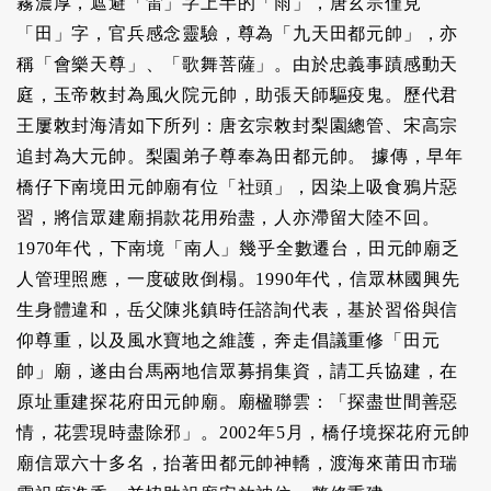
霧濃厚，遮避「雷」字上半的「雨」，唐玄宗僅見
「田」字，官兵感念靈驗，尊為「九天田都元帥」，亦
稱「會樂天尊」、「歌舞菩薩」。由於忠義事蹟感動天
庭，玉帝敇封為風火院元帥，助張天師驅疫鬼。歷代君
王屢敇封海清如下所列：唐玄宗敇封梨園總管、宋高宗
追封為大元帥。梨園弟子尊奉為田都元帥。 據傳，早年
橋仔下南境田元帥廟有位「社頭」，因染上吸食鴉片惡
習，將信眾建廟捐款花用殆盡，人亦滯留大陸不回。
1970年代，下南境「南人」幾乎全數遷台，田元帥廟乏
人管理照應，一度破敗倒榻。1990年代，信眾林國興先
生身體違和，岳父陳兆鎮時任諮詢代表，基於習俗與信
仰尊重，以及風水寶地之維護，奔走倡議重修「田元
帥」廟，遂由台馬兩地信眾募捐集資，請工兵協建，在
原址重建探花府田元帥廟。廟楹聯雲：「探盡世間善惡
情，花雲現時盡除邪」。2002年5月，橋仔境探花府元帥
廟信眾六十多名，抬著田都元帥神轎，渡海來莆田市瑞