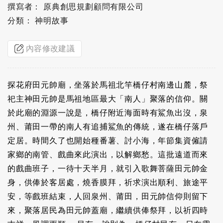
撰寫者： 原典創思規劃顧問有限公司
分類： 神明故事
內容修改建議
探花府田元帥廟，坐落於馬祖北竿橋仔村南邊山麓，祭
祀主神田元帥是馬祖地區最大「南人」聚落的信仰。關
於此廟的淵源一說是，橋仔附近海面時有鯊魚出沒，泉
州、莆田一帶的南人有追捕鯊魚的傳統，遂在橋仔落戶
定居。時間久了也開始種番薯、討小海，年節集資僱請
家鄉的南管、戲曲來此演出，以解鄉愁。這批遠道而來
的戲曲班子，一待十天半月，就引入歌舞菩薩田元帥金
身，供俸於客居處，燒香膜拜，祈求演出順利、旅途平
安，等戲班結束，人回泉州、莆田，田元帥信仰則留下
來，聚落居民為田元帥蓋廟，繼續供俸祭拜，以祈四時