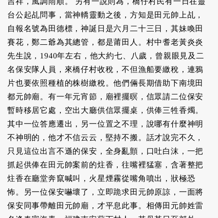
吉祥，風調雨順。 另有一說則為，橋仔村民有一日在靈
台公起乩問事，當神轎靈動之後，方知是田元帥上乩，
自報名號為田德標，神誕日是六月二十三日，其妹喚田
賽花，鄭二爺為其總管，都是莆田人。村中耆老黃炎炎
先生說，1940年左右，他大約七、八歲，曾親眼見及二
名保安隊人員，來橋仔村收稅，不但漁船要繳稅，連鴉
片也要依照種植的株樹繳稅。他們倆長期借助下南境田
都元帥廟。有一年元宵節，廟裡擺暝，信眾請二位保安
暫時移居它處，空出大廳供信眾擺桌，供俸三牲香燭。
其中一位答應遷出，另一位置之不理，說哪有什麼神明
不神明的，他才不信云云，堅持不搬。話才說完不久，
只見這位出言不遜的保安，全身亂顫，口吐白沫，一把
抓起供俸在田元帥案前的炷香，往嘴裡猛塞，含著整把
炷香在廳堂奔竄喊叫，火星煙霧從嘴角噴出，狀極恐
怖。另一位保安嚇壞了，立即跪求田元帥原諒，一面將
保安同事帶離田元帥廟，才平息此事。相傳田元帥姓雷