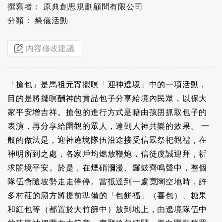
撰寫者： 原典創思規劃顧問有限公司
分類： 祭儀活動
內容修改建議
「搶包」是馬祖元宵擺暝「迎神遶境」中的一項活動，
目的是將擺暝酬神的貢品包子分享給境內民眾，以保大
家平安增吉祥。搶包的進行方式是藉由孩囝抓取包子的
表演，再分享給圍觀的眾人，達到人神共樂的效果。 一
般的做法是，迎神遶境隊伍沿途接受信眾祭祀觀禮，在
神明所到之處，各家戶均燃放鞭炮，信徒虔誠迎拜，祈
求閤境平安。於是，在煙硝瀰漫、鑼鼓齊鳴聲中，整個
隊伍會隨坡勢走走停停。當抵達到一處寬闊空地時，許
多村莊的廟方將提前準備的「包餅福」（喜包）、糖果
和紅包等（都置於大竹篩中）放到地上，由遶境隊伍中