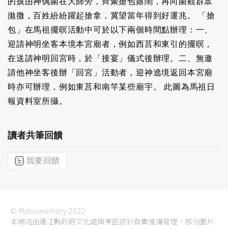
的孩囝神偶圍在大篩旁，齊聚搶包嬉鬧，再向圍觀群眾
拋撒，百姓紛紛躍起搶拿，冀望當年得到好運兆。 「搶
包」在馬祖擺暝活動中可於以下兩個時間點辦理：一、
迎請神明坐客本境本宮廟者，例如西莒和東引的擺暝，
在送請神明回宮時，於「接宴」儀式後辦理。二、無邀
請他神坐客後辦「回宮」活動者，迎神遶境返回本宮廟
時亦可辦理，例如東莒和南竿某些廟宇。 此圖為馬祖日
報資料室所攝。
讀者共筆回饋
我要回饋
© Matsumemory 2022
本網站由連江縣政府文化處與果匠設計負責維護管理，部分圖片