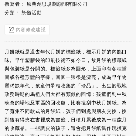
撰寫者： 原典創思規劃顧問有限公司
分類： 祭儀活動
內容修改建議
月餅紙就是過去年代月餅的標籤紙，標示月餅的內餡口
味。早年塑膠袋的印刷技術不如今日，故月餅的標籤紙
與包裝紙是分開的。標籤紙多為圓形，上面印有各種插
圖或各種形體的字樣，圓圓一張很是漂亮，成為早年物
質稀缺年代，孩童們爭相收集的「珍品」。出生於戰地
政務時期的馬祖人們大都有類似的回憶：孩童們到中秋
晚會的場地及軍區的回收處，比賽搜刮中秋月餅紙。為
了蒐集不同款式的月餅紙，孩子們到處與朋友交換，換
到後有得夾在書裡成為書籤，日積月累後成為一種歲月
的收藏品。一些調皮的孩子，還會把月餅紙當作玩撲克