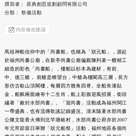
撰寫者： 原典創思規劃顧問有限公司
分類： 祭儀活動
內容修改建議
馬祖神船信仰中的「尚書船」也稱為「狀元船」，源起
於福州尚書公廟，在新亭尚書公廟偏殿陳列著一艘精工
細造的彩色「尚書船」，樓船以杉木為建材，有前、
中、後三艙， 前艙是瞭望台，中艙為樓閣高三層，長方
形仿古歇山頂閣樓，每層四方翹角四脊。全船朱漆貼
金，船舷兩面繪有十二生肖，船上彩旗迎風招展，銜頭
繡著「敕封水部尚書」。「迎尚書」活動成為福州閩江
一帶盛典，也有流傳歌謠記錄盛況。清末隨著水部尚書
公陳文龍香火傳到北竿塘岐村，水部尚書公府亦於2007
年元宵節當日舉辦「狀元船祭」活動，福州地區各個尚