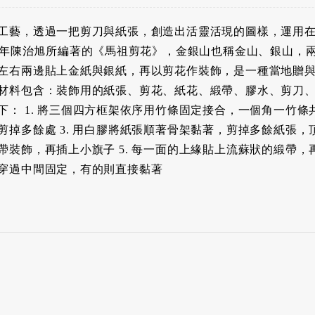
工藝，透過一把剪刀與紙張，創造出活靈活現的圖樣，運用
03年陳治旭所編著的《馬祖剪花》，金銀山也稱金山、銀山，
左右兩邊貼上金紙與銀紙，再以剪花作裝飾，是一種當地贈與
材料包含：裝飾用的紙張、剪花、紙花、緞帶、膠水、剪刀
： 1. 將三個四方框架依序用竹條固定接合，一個角一竹條共
掉多餘處 3. 用白膠將紙張順著骨架黏著，剪掉多餘紙張，頂
裝飾，再插上小旗子 5. 每一面的上緣貼上流蘇狀的緞帶，再
穿過中間固定，有的則直接黏著