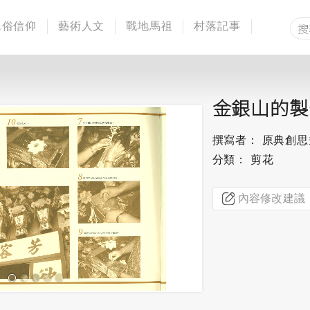
民俗信仰
藝術人文
戰地馬祖
村落記事
金銀山的製
撰寫者： 原典創
分類： 剪花
內容修改建議