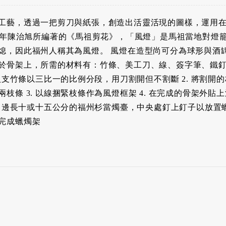
工藝，透過一把剪刀與紙張，創造出活靈活現的圖樣，運用
03年陳治旭所編著的《馬祖剪花》，「風燈」是馬祖當地對燈
熄，因此福州人稱其為風燈。 風燈在造型尚可分為球形與酒
於骨架上，所需的材料有：竹條、美工刀、線、簽字筆、鐵
將八支竹條以三比一的比例分段，用刀割開但不割斷 2. 將割
枝條 3. 以線捆緊枝條作為風燈框架 4. 在完成的骨架外
厚，邊長十或十五公分的福州杉當燭臺，中央處釘上釘子以放置蠟燭
完成蠟燭架