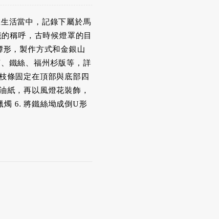
在生活當中，記錄下屬於馬
籠的稱呼，古時候燈罩的目
罈形，製作方式和金銀山
釘、鐵絲、福州杉版等，詳
開的枝條固定在頂部與底部四
貼上油紙，再以風燈花裝飾，
 6. 將鐵絲坳成倒U形