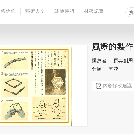
民俗信仰
藝術人文
戰地馬祖
村落記事
風燈的製作
撰寫者： 原典創
分類： 剪花
內容修改建議