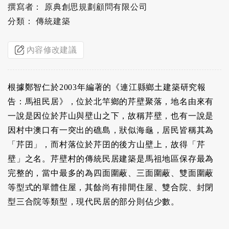
撰寫者： 原典創思規劃顧問有限公司
分類： 傳統建築
內容修改建議
根據鄭智仁於2003年編著的《連江縣鄉土建築研究報
告：馬祖民居》，位於北竿鄉的芹壁聚落，地名由來有
一說是因位於芹山與壁山之下，故稱芹壁，也有一說是
因村中澳口有一突出的礁島，狀似海龜，居民皆稱其為
「芹囝」，而村落位於芹囝的後方山壁上，故得「芹
壁」之名。芹壁村的傳統民居建築是馬祖地區保存最為
完整的，當中最多的為四面圍蔽、三面圍蔽、雙面圍蔽
等型式的單體住屋，其餘尚有排間住屋、雙合院、封閉
型三合院等類型，現代民居的部分則佔少數。