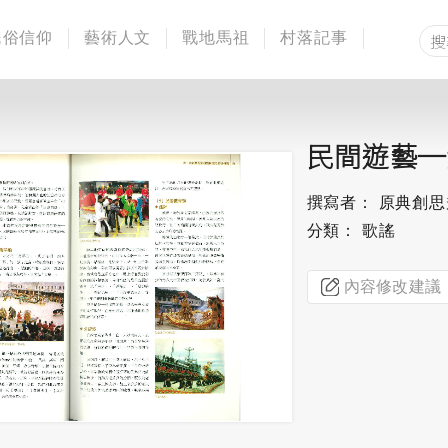
民俗信仰
藝術人文
戰地馬祖
村落記事
民間遊藝─
撰寫者： 原典創
分類： 歌謠
內容修改建議