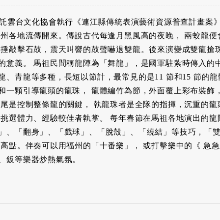
府委託雲台文化協會執行《連江縣傳統表演藝術資源普查計畫案
福州各地流傳開來。傳說古代每逢月黑風高的夜晚， 兩蛟龍便
仙捶敲擊石鼓，震天叫響的鼓聲嚇退雙龍。後來演變成雙龍搶
的意義。 馬祖民間稱龍陣為「舞龍」，是國軍駐紮時傳入的中
、青龍等多種，長短以節計，最常見的是11 節和15 節的
和一顆引導龍頭的龍珠， 龍體編竹為節，外面覆上彩布裝飾，
龍尾是控制整條龍的關鍵， 執龍珠者是全隊的指揮，沉重的龍
須挑選體力、經驗較佳者執掌。 每年春節在馬祖各地演出的龍
」、「翻身」、「戲球」、「脫殼」、「繞結」等技巧，「
最高點。伴奏可以用福州的「十番樂」， 或打擊樂中的《 急急
、鈑等樂器炒熱氣氛。