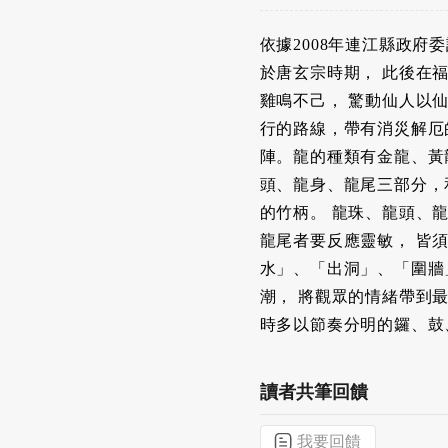
依據2008年連江縣政
於唐玄宗時期， 此後在
雞鳴不己， 驚動仙人以
行的路線，帶有消災解厄
陣。龍的種類有金龍、黃龍
頭、龍身、龍尾三部分，
的竹柄。 龍珠、龍頭、
龍尾者要反應靈敏， 皆
水」、「出洞」、「圍牆
潮， 將觀眾的情緒帶到
時多以節奏分明的鑼、鼓
讀者共筆回饋
我要回饋