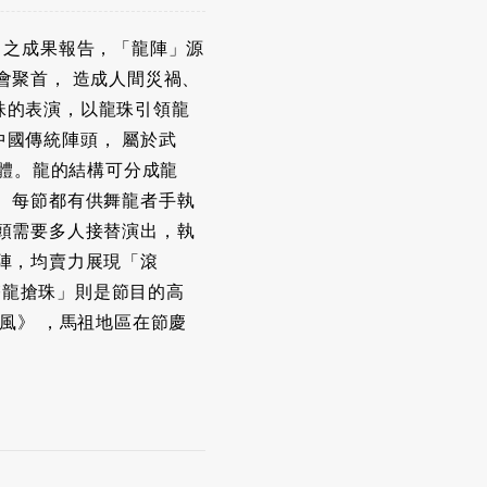
》之成果報告，「龍陣」源
會聚首， 造成人間災禍、
珠的表演，以龍珠引領龍
國傳統陣頭， 屬於武
龍體。龍的結構可分成龍
 每節都有供舞龍者手執
頭需要多人接替演出，執
陣，均賣力展現「滾
雙龍搶珠」則是節目的高
風》 ，馬祖地區在節慶