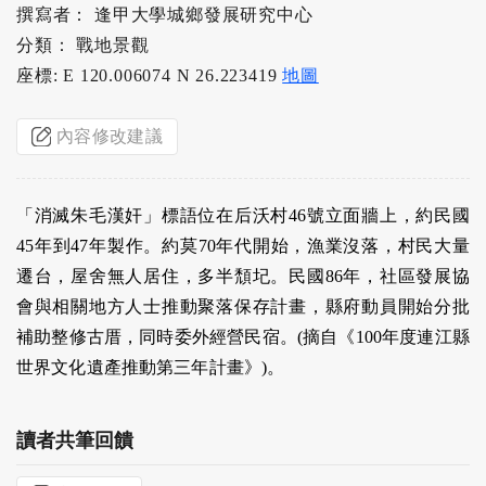
撰寫者： 逢甲大學城鄉發展研究中心
分類： 戰地景觀
座標: E 120.006074 N 26.223419
地圖
內容修改建議
「消滅朱毛漢奸」標語位在后沃村46號立面牆上，約民國
45年到47年製作。約莫70年代開始，漁業沒落，村民大量
遷台，屋舍無人居住，多半頹圮。民國86年，社區發展協
會與相關地方人士推動聚落保存計畫，縣府動員開始分批
補助整修古厝，同時委外經營民宿。(摘自《100年度連江縣
世界文化遺產推動第三年計畫》)。
讀者共筆回饋