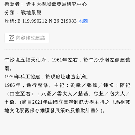
撰寫者： 逢甲大學城鄉發展研究中心
分類： 戰地景觀
座標: E 119.990212 N 26.219083
地圖
內容修改建議
午沙境五福天仙府，1961年左右，於午沙沙灘左側建舊
廟。
1979年兵工協建，於現廟址建造新廟。
1986年，進行整修。主祀：劉幸／張風／鍾忪；陪祀
（由左至右）：八爺／雲大人／趙基、徐超／包大人／
七爺。(摘自2021年由國立臺灣師範大學主持之《馬祖戰
地文化景觀保存維護發展策略及推動計畫》)。