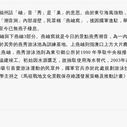
福州話「岫」音「秀」是「巢」的意思。由於東引海風強勁
「潮音洞」內部崖壁，民眾稱「燕岫窩」，後因國軍進駐，
至今已無燕子棲息。
岫與下燕岫3部分。燕岫窩就是今日的景點燕秀潮音，為一
於其旁的燕秀游泳池為訓練基地。上燕岫則指澳口上方大片
燕岫，燕秀游泳池則為東引鄉公所於1990 年爭取中央核撥基
兵協建竣工。初始因水源匱乏，故抽取使用海水替代，2003年改
除吸引喜愛游泳運動的民眾外，國軍官兵亦於此處規劃游泳技
範大學主持之《馬祖戰地文化景觀保存維護發展策略及推動計畫》