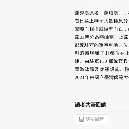
燕秀澳原名「燕岫澳」，
昔日島上燕子大量棲息於
驚嚇而相撞或撞壁而亡，
燕岫澳分為燕岫窩、上燕
部隊駐守的軍事重地。位
引酒廠與獅子村都位在上
建。由駐軍110 部隊官
童游泳職及休憩設施。
2021年由國立臺灣師
讀者共筆回饋
我要回饋