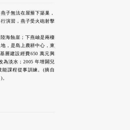
，燕子無法在屋簷下築巢，
舉行演習，燕子受火砲射擊
內陸海蝕崖；下燕岫是兩棲
農地，是島上農耕中心，東
層建設經費650 萬元興
為淡水；2005 年增闢兒
能課程從事訓練。(摘自
)。