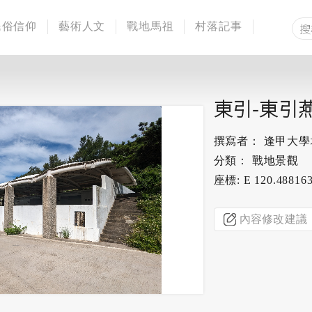
民俗信仰
藝術人文
戰地馬祖
村落記事
東引-東引
撰寫者： 逢甲大
分類： 戰地景觀
座標: E 120.488163
內容修改建議