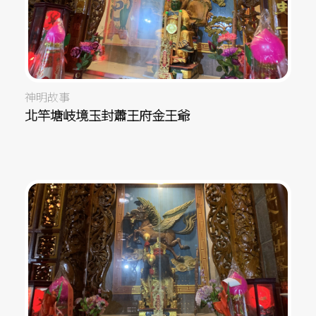
神明故事
北竿塘岐境玉封蕭王府金王爺