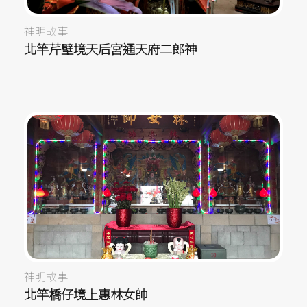
神明故事
北竿芹壁境天后宮通天府二郎神
神明故事
北竿橋仔境上惠林女帥