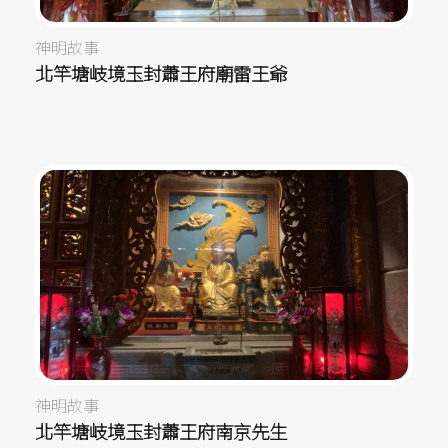
神明故事
北竿塘岐境玉封蕭王府廟雷王爺
神明故事
北竿塘岐境玉封蕭王府南京先生