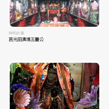
神明故事
莒光田澳境五靈公