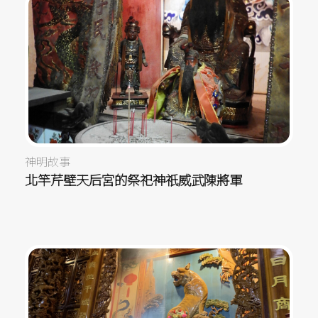
神明故事
北竿芹壁天后宮的祭祀神祇威武陳將軍