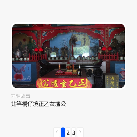
神明故事
北竿橋仔境正乙玄壇公
1
2
3