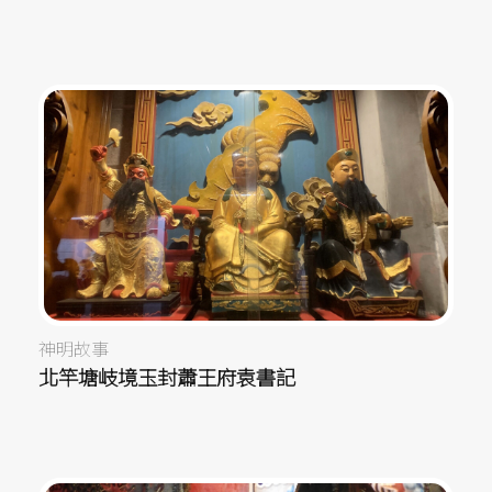
神明故事
北竿塘岐境玉封蕭王府袁書記