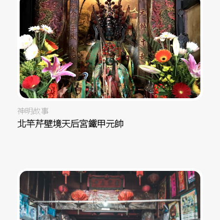
神明故事
北竿芹壁境天后宮鐵甲元帥