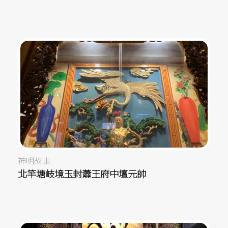
神明故事
北竿塘岐境玉封蕭王府中壇元帥