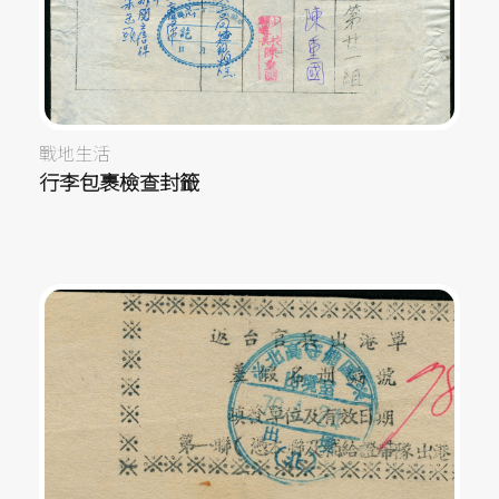
戰地生活
行李包裹檢查封籤