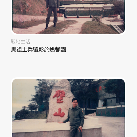
戰地生活
馬祖士兵留影於逸馨園