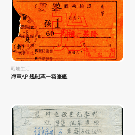
戰地生活
海軍AP 艦船票－雲峯艦