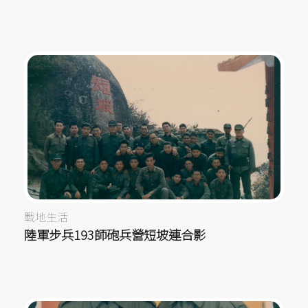
戰地生活
陸軍步兵193師砲兵營短坡連合影