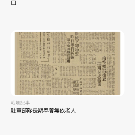
口
戰地記事
駐軍部隊長期奉養無依老人