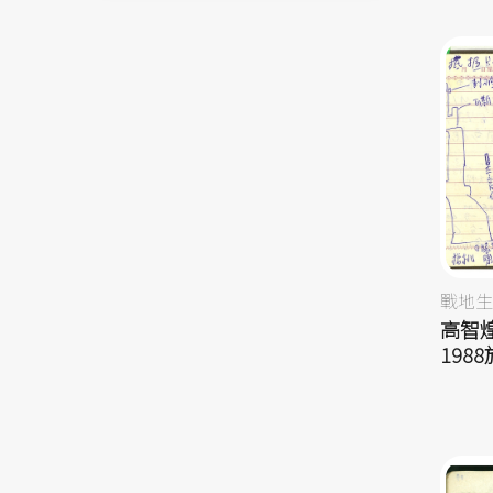
戰地生
高智煌
198