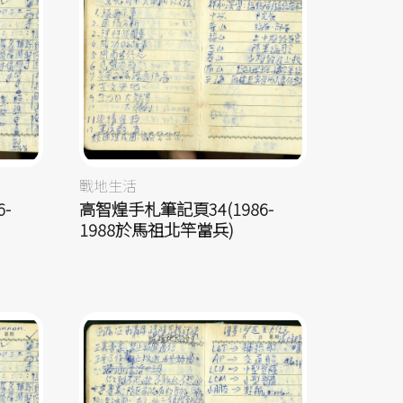
戰地生活
-
高智煌手札筆記頁34(1986-
1988於馬祖北竿當兵)