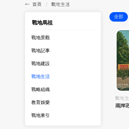
首頁
戰地生活
全部
戰地馬祖
戰地景觀
戰地記事
戰地建設
戰地生活
戰略組織
戰地生
教育娛樂
兩岸
戰地東引