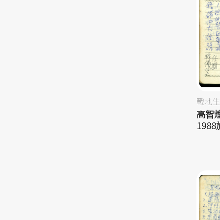
戰地生
高智煌
198