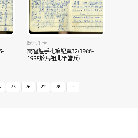
戰地生活
-
高智煌手札筆記頁32(1986-
1988於馬祖北竿當兵)
4
25
26
27
28