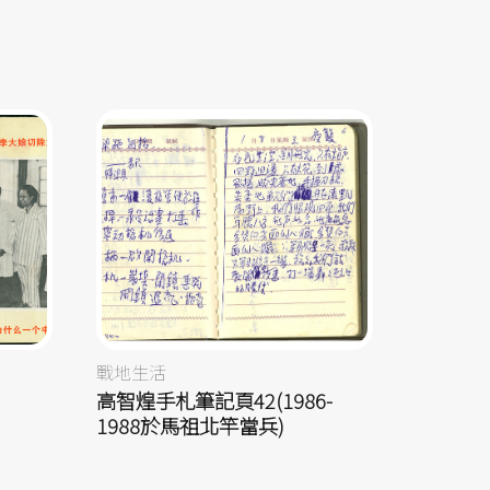
戰地生活
高智煌手札筆記頁42(1986-
1988於馬祖北竿當兵)