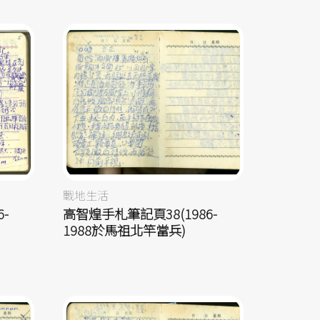
戰地生活
-
高智煌手札筆記頁38(1986-
1988於馬祖北竿當兵)