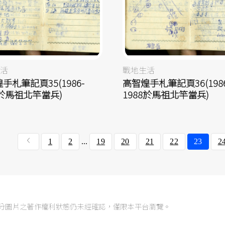
活
戰地生活
手札筆記頁35(1986-
高智煌手札筆記頁36(1986
8於馬祖北竿當兵)
1988於馬祖北竿當兵)
1
2
...
19
20
21
22
23
2
分圖片之著作權利狀態仍未經確認，僅限本平台瀏覽。