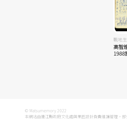
戰地生
高智煌
198
© Matsumemory 2022
本網站由連江縣政府文化處與果匠設計負責維護管理，部