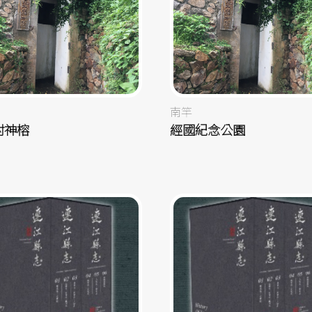
南竿
村神榕
經國紀念公園