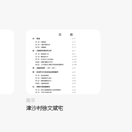
南竿
津沙村徐文斌宅