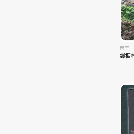
南竿
鐵板