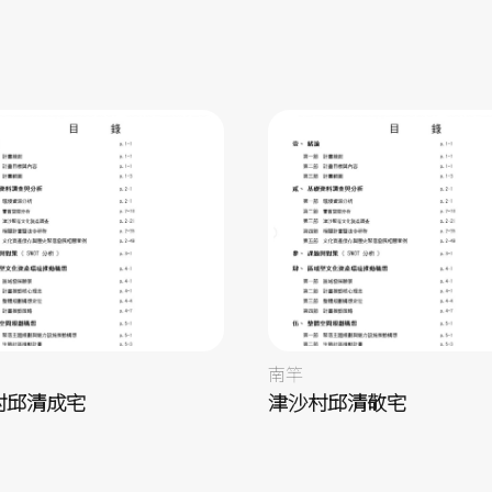
南竿
村邱清成宅
津沙村邱清敬宅