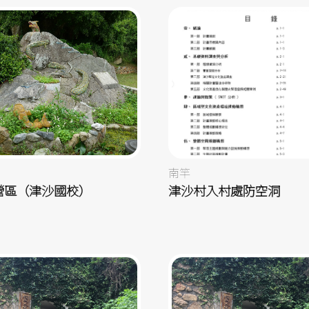
南竿
營區（津沙國校）
津沙村入村處防空洞