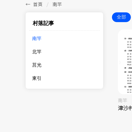
首頁
南竿
全部
村落記事
南竿
北竿
莒光
東引
南竿
津沙