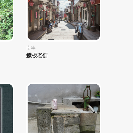
南竿
鐵板老街