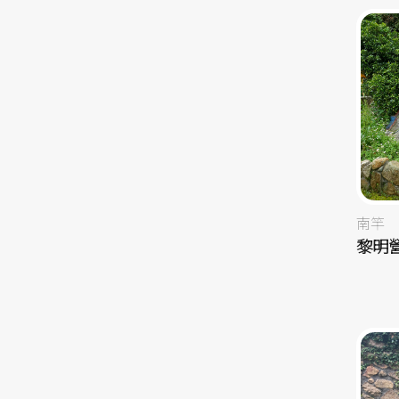
南竿
黎明