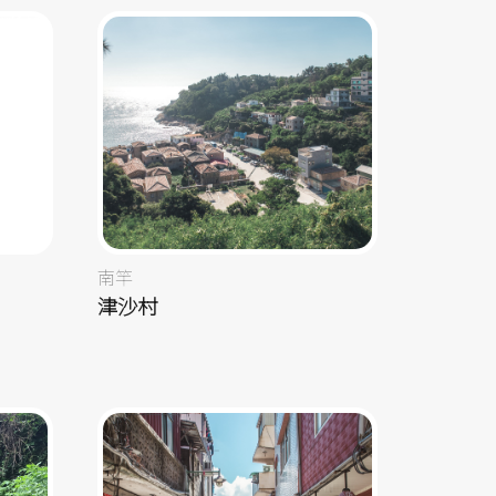
南竿
津沙村