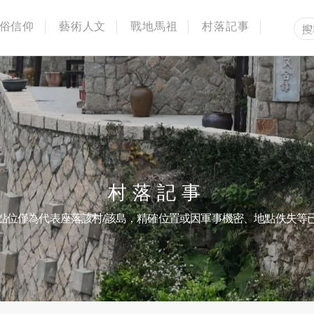
俗信仰
藝術人文
戰地馬祖
村落記事
村落記事
點位僅為代表座落該村/該島，精確位置或因軍事機密、地點佚失等