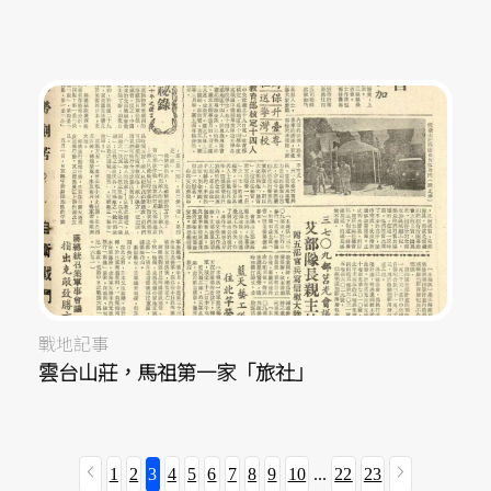
戰地記事
雲台山莊，馬祖第一家「旅社」
1
2
3
4
5
6
7
8
9
10
...
22
23