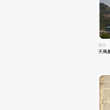
南竿
天馬