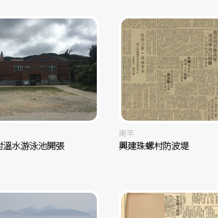
南竿
村溫水游泳池開張
興建珠螺村防波堤