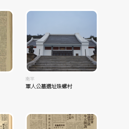
南竿
軍人公墓選址珠螺村