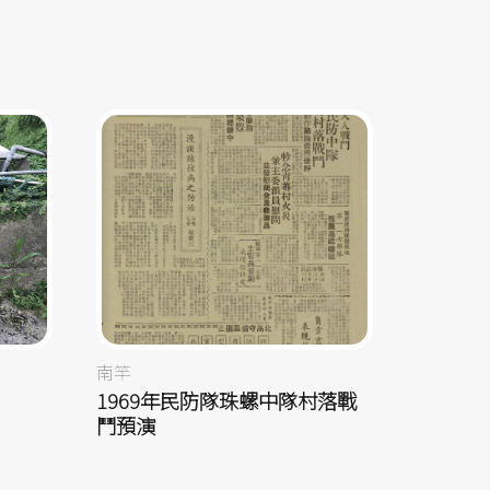
南竿
1969年民防隊珠螺中隊村落戰
鬥預演