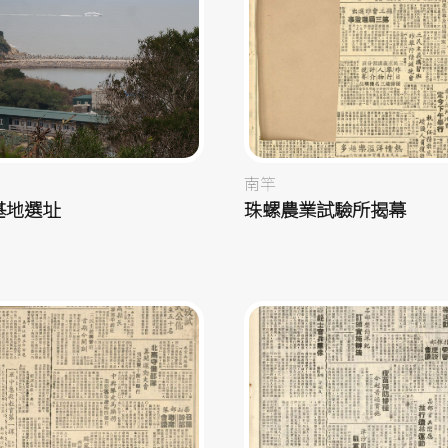
南竿
基地選址
珠螺農業試驗所揭幕