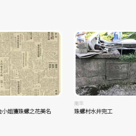
南竿
金小姐獲珠螺之花美名
珠螺村水井完工