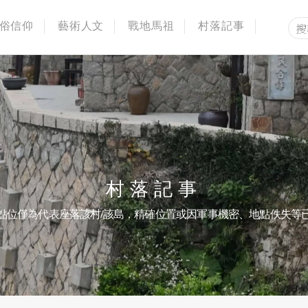
俗信仰
藝術人文
戰地馬祖
村落記事
村落記事
點位僅為代表座落該村/該島，精確位置或因軍事機密、地點佚失等