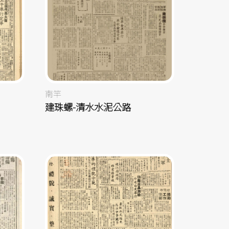
南竿
建珠螺-清水水泥公路