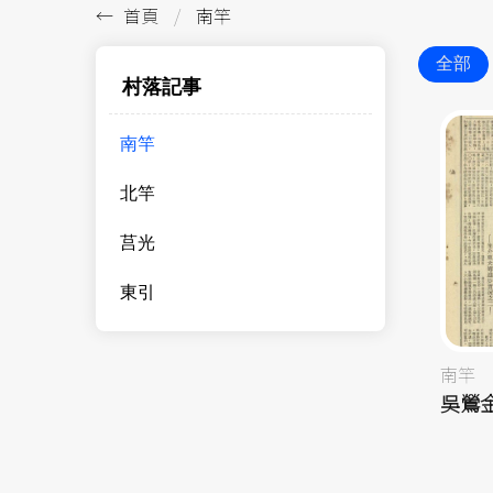
首頁
南竿
全部
村落記事
南竿
北竿
莒光
東引
南竿
吳鶯