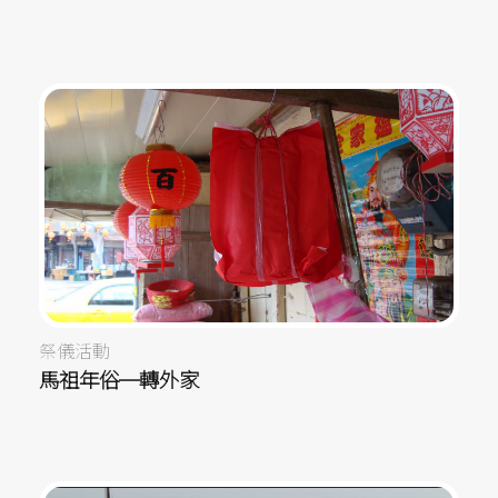
祭儀活動
馬祖年俗─轉外家