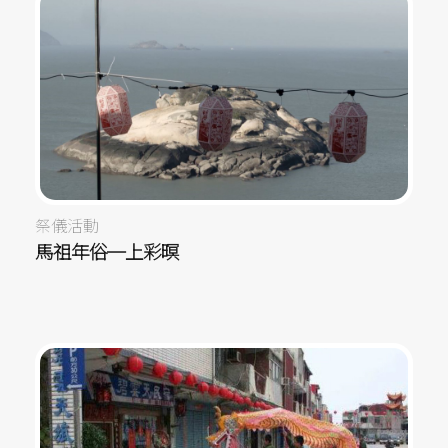
祭儀活動
馬祖年俗─上彩暝