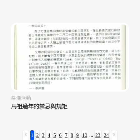
祭儀活動
馬祖過年的禁忌與規矩
1
2
3
4
5
6
7
8
9
10
...
23
24