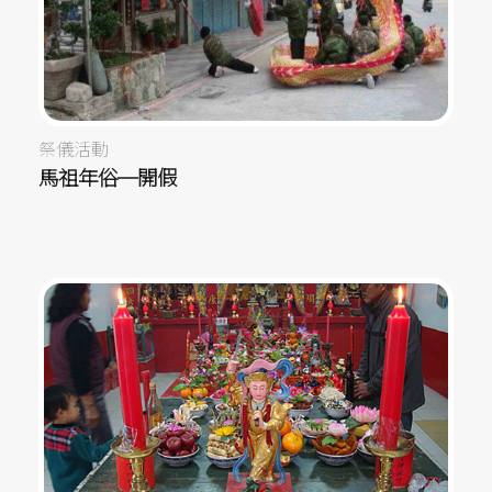
祭儀活動
馬祖年俗─開假