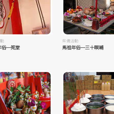
動
祭儀活動
年俗─筅堂
馬祖年俗─三十暝晡