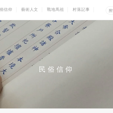
俗信仰
藝術人文
戰地馬祖
村落記事
民俗信仰