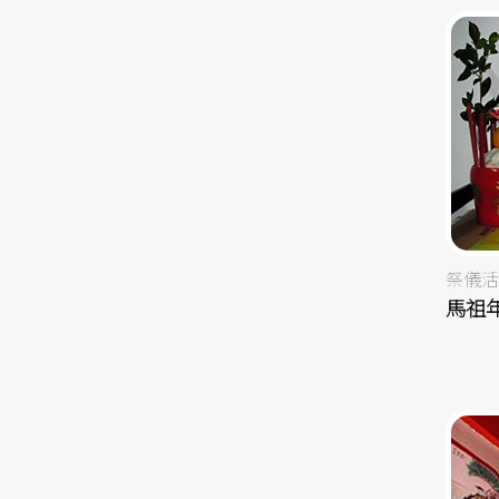
祭儀活
馬祖