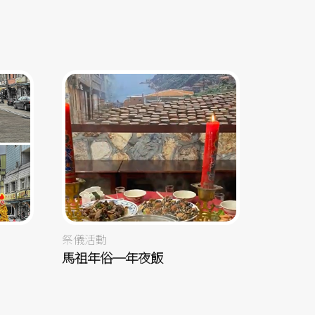
祭儀活動
馬祖年俗─年夜飯