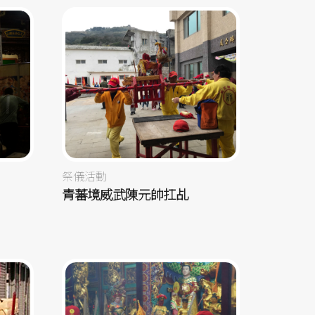
祭儀活動
青蕃境威武陳元帥扛乩