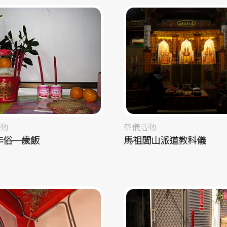
動
祭儀活動
年俗─歲飯
馬祖閭山派道教科儀