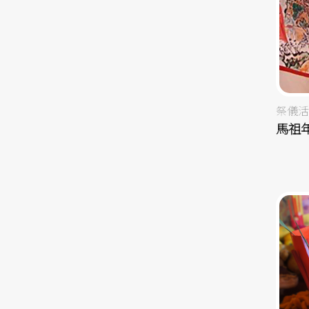
祭儀活
馬祖