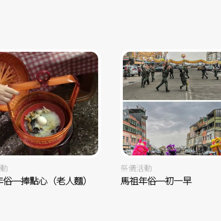
動
祭儀活動
年俗─捧點心（老人麵）
馬祖年俗─初一早