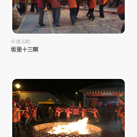
祭儀活動
坂里十三暝