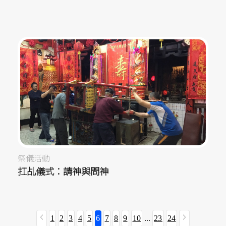
祭儀活動
扛乩儀式：請神與問神
1
2
3
4
5
6
7
8
9
10
...
23
24