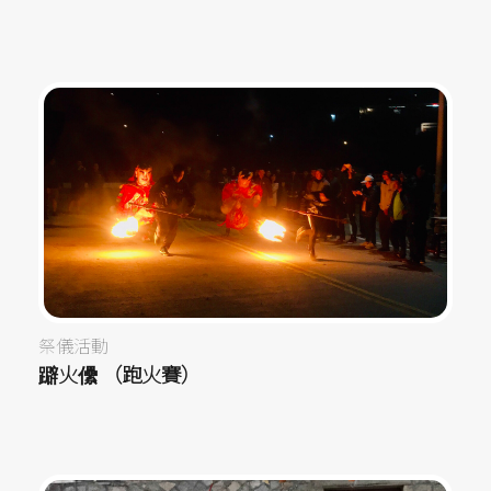
祭儀活動
躃火儽 （跑火賽）