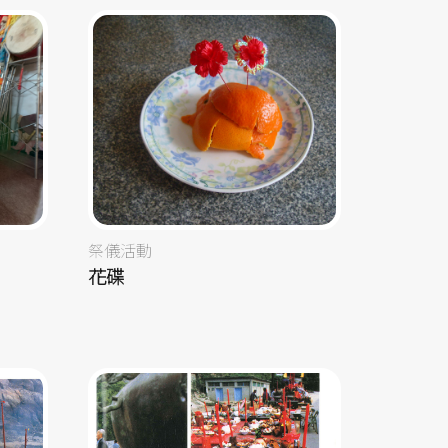
祭儀活動
花碟