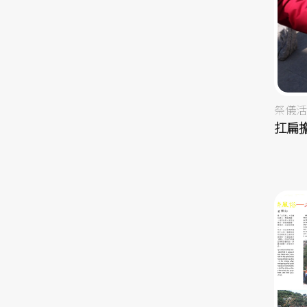
祭儀活
扛扁