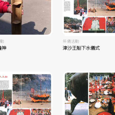
動
祭儀活動
擔神
津沙王船下水儀式